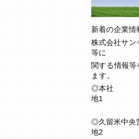
新着の企業情
株式会社サン
等に
関する情報等
ます。
◎本社 〒8
地1
TEL 0
◎久留米中央営
地2